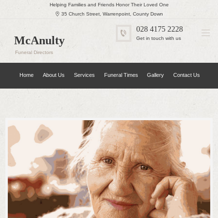
Helping Families and Friends Honor Their Loved One
35 Church Street, Warrenpoint, County Down
028 4175 2228
McAnulty
Get in touch with us
Funeral Directors
Home
About Us
Services
Funeral Times
Gallery
Contact Us